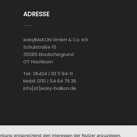
ADRESSE
easyBALKON GmbH & Co. KG
Schulstraße 15
35085 Ebsdorfergrund
OT Hachborn
Tel.: 06424 | 92 11 84-0
Mobil: 0151 | 54 64 76 26
info[at]easy-balkon.de
rbehalten.
 Werbung entsprechend den Interessen der Nutzer anzuzeigen.