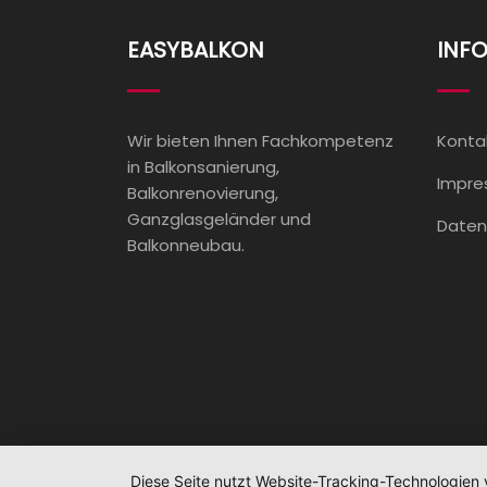
EASYBALKON
INF
Wir bieten Ihnen Fachkompetenz
Konta
in Balkonsanierung,
Impr
Balkonrenovierung,
Ganzglasgeländer und
Daten
Balkonneubau.
Copyright
Diese Seite nutzt Website-Tracking-Technologien 