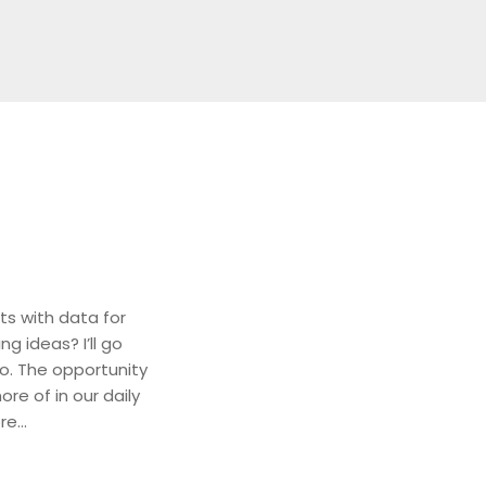
ts with data for
g ideas? I’ll go
. The opportunity
re of in our daily
e...