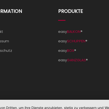
ORMATION
PRODUKTE
kt
easy
BALKON
®
essum
easy
SCHUPPEN
®
schutz
easy
BOX
®
easy
GANZGLAS
®
 © 2020 easyBalkon - Created by
Braun Agency
- Alle Rechte vo
von Dritten, um ihre Dienste anzubieten, stetig zu verbessern und