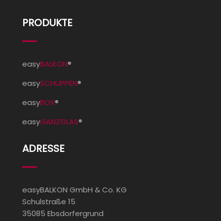
PRODUKTE
easy
BALKON
®
easy
SCHUPPEN
®
easy
BOX
®
easy
GANZGLAS
®
ADRESSE
easyBALKON GmbH & Co. KG
Schulstraße 15
35085 Ebsdorfergrund