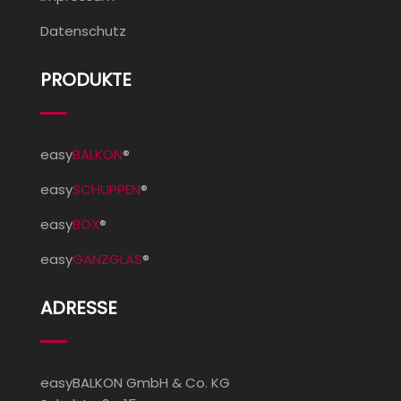
Datenschutz
PRODUKTE
easy
BALKON
®
easy
SCHUPPEN
®
easy
BOX
®
easy
GANZGLAS
®
ADRESSE
easyBALKON GmbH & Co. KG