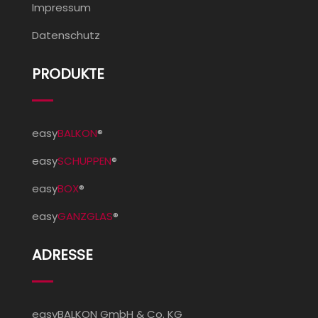
Impressum
Datenschutz
PRODUKTE
easy
BALKON
®
easy
SCHUPPEN
®
easy
BOX
®
easy
GANZGLAS
®
ADRESSE
easyBALKON GmbH & Co. KG